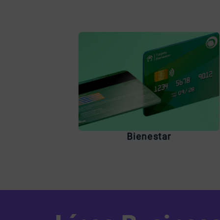
Siente la libertad real de
destinar tu dinero en todo
lo que quieras
Bienestar
Reconoce tu tarjeta