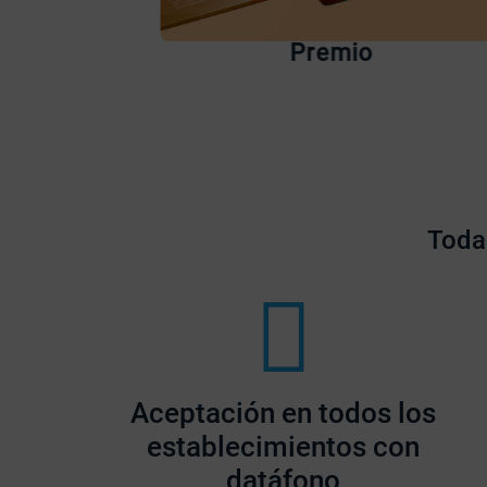
Premio
Reconoce tu tarjeta
Todas
Aceptación en todos los
establecimientos con
datáfono