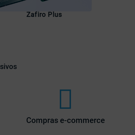
Reconoce tu
Zafiro Plus
Zafi
Reconoce tu tarjeta
usivos
Compras e-commerce