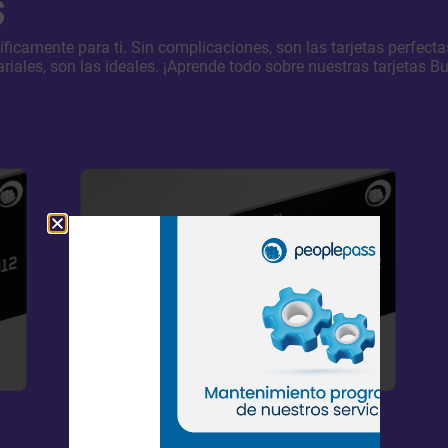
s
cíficamente para ti. Sin complicaciones, son las tarjetas perfec
riales, son las ideales. ¡Aprende todo sobre nuestras tarjetas B
Creada para que el
Para to
complejo proceso de
y eve
desembolsar sea totalmente
ten
evitado
Caja Menor
Gasto
Reconoce tu tarjeta
R