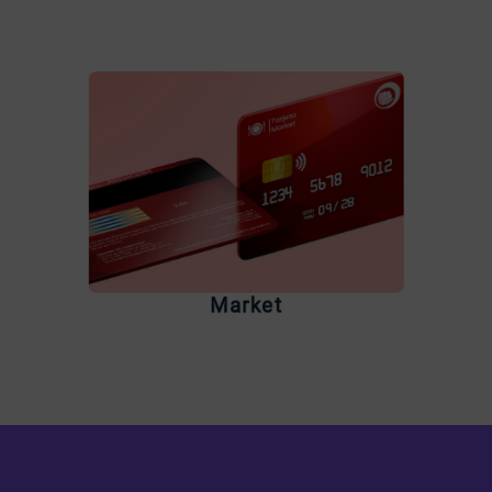
Market es la tarjeta que
Entende
trae la alimentación para ti
de expre
y toda tu familia
a tra
Market
Reconoce tu tarjeta
Re