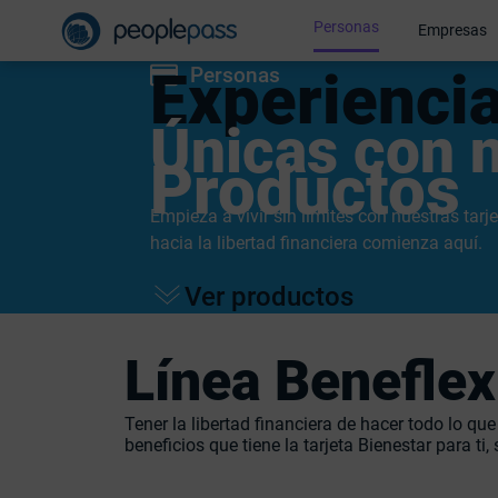
Personas
Empresas
Experienci
Personas
Únicas con 
Productos
Empieza a vivir sin límites con nuestras tarj
hacia la libertad financiera comienza aquí.
Ver productos
Línea Beneflex
Tener la libertad financiera de hacer todo lo q
beneficios que tiene la tarjeta Bienestar para ti, 