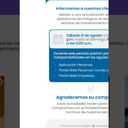
cer las mejores opciones para que recibas premios, incentivos, 
lecimiento con datáfono.
Tendrá
Disfruta la mejor manera de
comi
recibir tus regalos escogiendo
alcanc
lo que siempre has querido