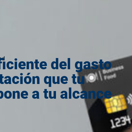
od
iciente del gasto
tación que tu
one a tu alcance