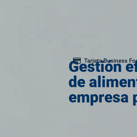
Tarjeta Business Fo
Gestión ef
de alimen
empresa p