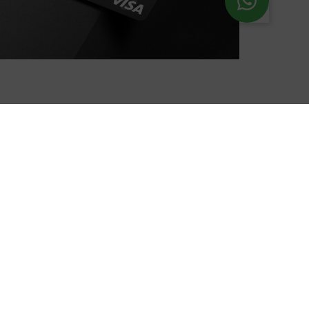
usivos
Exentos 4x1000
(según la legislación vigente en Colombia)