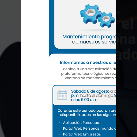
Tarjeta Educación
Impulsa el
profesiona
colaborad