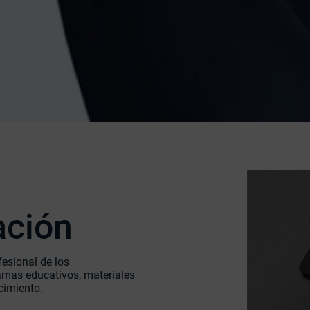
ación
fesional de los
amas educativos, materiales
cimiento.