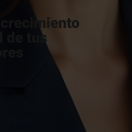
 crecimiento
l de tus
ores