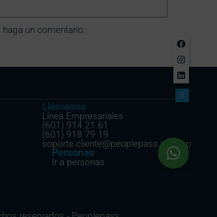
e haga un comentario.
Llámanos
Línea Empresariales
(601) 914 21 61
(601) 918 79 19
soporte.cliente@peoplepass.com.co
Personas
Ir a personas
chos reservados - Peoplepass