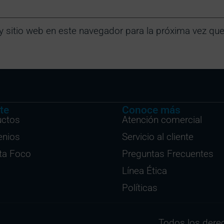
y sitio web en este navegador para la próxima vez qu
te
Conoce más
uctos
Atención comercial
enios
Servicio al cliente
ta Foco
Preguntas Frecuentes
Línea Ética
Políticas
Todos los dere