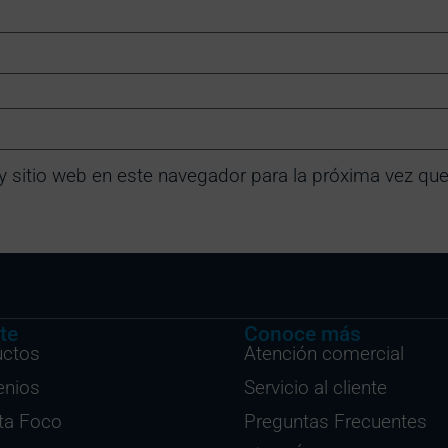
y sitio web en este navegador para la próxima vez qu
te
Conoce más
uctos
Atención comercial
enios
Servicio al cliente
ta Foco
Preguntas Frecuentes