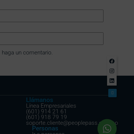
e haga un comentario.
Llámanos
Línea Empresariales
(601) 914 21 61
(601) 918 79 19
soporte.cliente@peoplepass.com.co
Personas