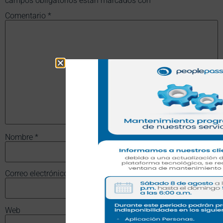
campos obligatorios están marcados con
*
Comentario
*
Nombre
*
Correo electrónico
*
Web